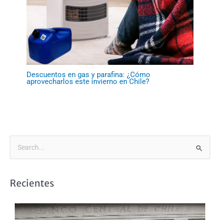
Descuentos en gas y parafina: ¿Cómo
aprovecharlos este invierno en Chile?
B
u
s
Recientes
c
a
r