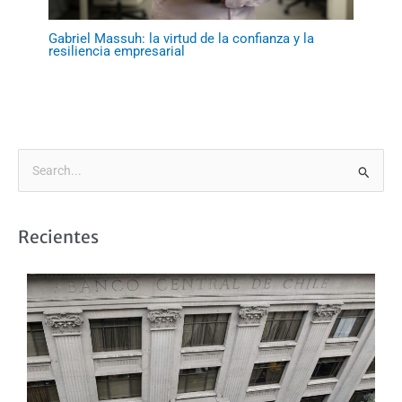
Gabriel Massuh: la virtud de la confianza y la
resiliencia empresarial
B
u
s
Recientes
c
a
r
p
o
r
: