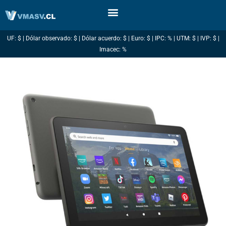
Ir
al
contenido
UF: $ | Dólar observado: $ | Dólar acuerdo: $ | Euro: $ | IPC: % | UTM: $ | IVP: $ |
Imacec: %