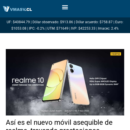
Ir
al
contenido
UF: $40844.79 | Dólar observado: $913.86 | Dólar acuerdo: $758.87 | Euro:
$1053.08 | IPC: -0.2% | UTM: $71649 | IVP: $42253.33 | Imacec: 2.4%
Así es el nuevo móvil asequible de