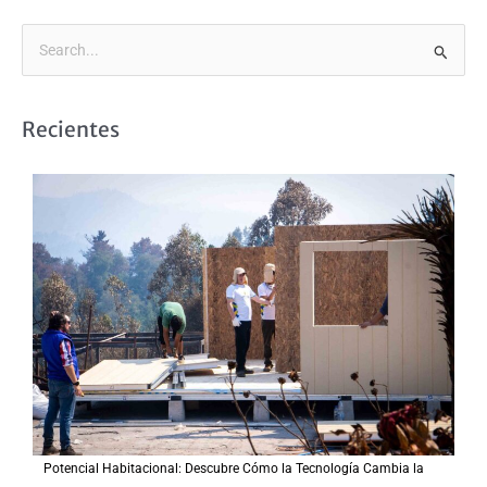
B
u
s
Recientes
c
a
r
p
o
r
:
Potencial Habitacional: Descubre Cómo la Tecnología Cambia la