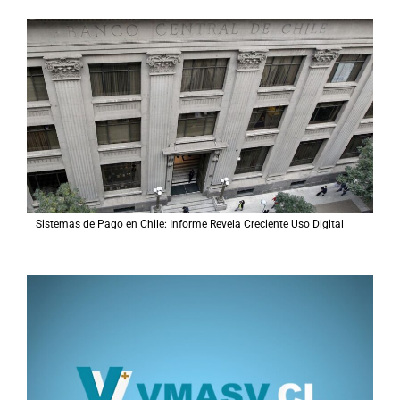
a
r
p
o
r
:
Sistemas de Pago en Chile: Informe Revela Creciente Uso Digital