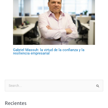
Gabriel Massuh: la virtud de la confianza y la
resiliencia empresarial
B
u
s
Recientes
c