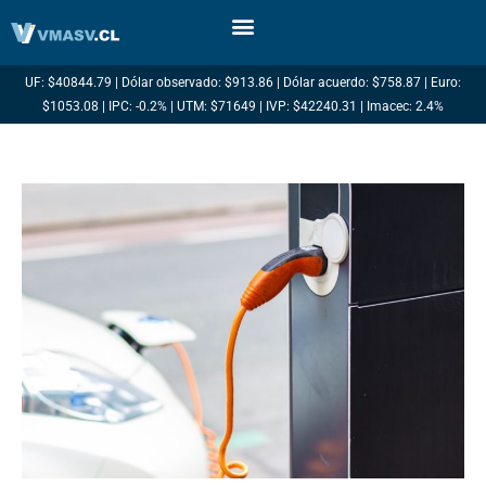
Ir
al
contenido
UF: $40844.79 | Dólar observado: $913.86 | Dólar acuerdo: $758.87 | Euro:
$1053.08 | IPC: -0.2% | UTM: $71649 | IVP: $42240.31 | Imacec: 2.4%