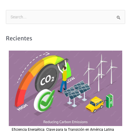
B
u
s
Recientes
c
a
r
p
o
r
:
Eficiencia Energética: Clave para la Transición en América Latina