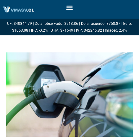
Ir
al
contenido
UF: $40844.79 | Dólar observado: $913.86 | Dólar acuerdo: $758.87 | Euro:
$1053.08 | IPC: -0.2% | UTM: $71649 | IVP: $42246.82 | Imacec: 2.4%