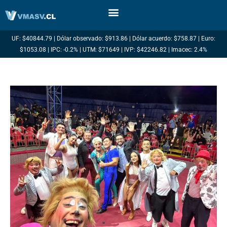
Ir
al
contenido
UF: $40844.79 | Dólar observado: $913.86 | Dólar acuerdo: $758.87 | Euro:
$1053.08 | IPC: -0.2% | UTM: $71649 | IVP: $42246.82 | Imacec: 2.4%