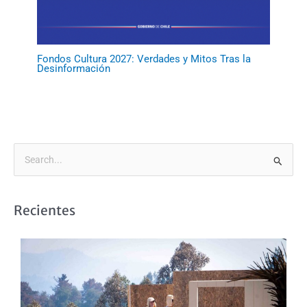
Fondos Cultura 2027: Verdades y Mitos Tras la
Desinformación
B
u
s
Recientes
c
a
r
p
o