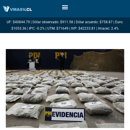
Ir
al
contenido
UF: $40844.79 | Dólar observado: $911.58 | Dólar acuerdo: $758.87 | Euro:
$1053.36 | IPC: -0.2% | UTM: $71649 | IVP: $42233.81 | Imacec: 2.4%