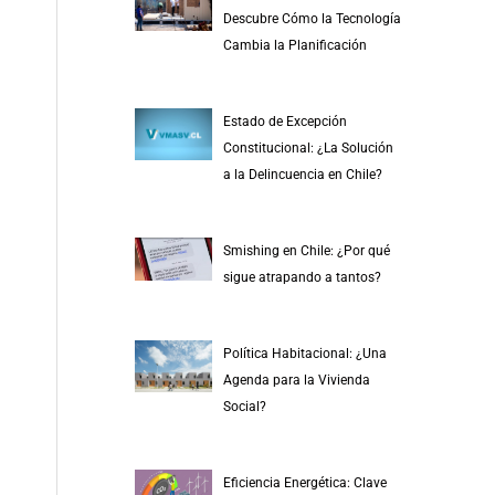
r
Descubre Cómo la Tecnología
p
Cambia la Planificación
o
r
Estado de Excepción
:
Constitucional: ¿La Solución
a la Delincuencia en Chile?
Smishing en Chile: ¿Por qué
sigue atrapando a tantos?
Política Habitacional: ¿Una
Agenda para la Vivienda
Social?
Eficiencia Energética: Clave