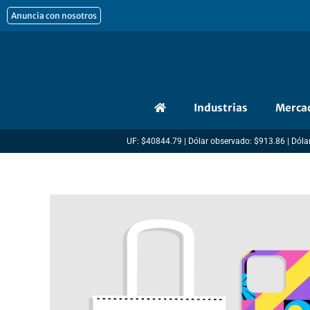
Ir
Anuncia con nosotros
al
contenido
Industrias
Merca
UF: $40844.79 | Dólar observado: $913.86 | Dólar