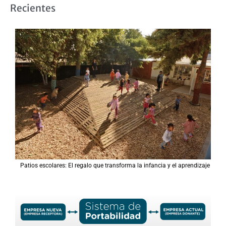
s
Recientes
c
a
r
p
o
r
:
Patios escolares: El regalo que transforma la infancia y el aprendizaje