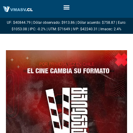
Ir
al
contenido
UF: $40844.79 | Dólar observado: $913.86 | Dólar acuerdo: $758.87 | Euro:
$1053.08 | IPC: -0.2% | UTM: $71649 | IVP: $42240.31 | Imacec: 2.4%