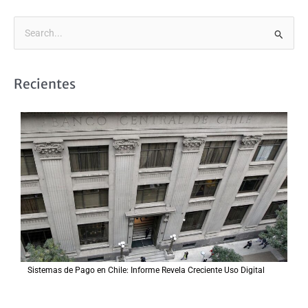
B
u
s
Recientes
c
a
r
p
o
r
:
Sistemas de Pago en Chile: Informe Revela Creciente Uso Digital