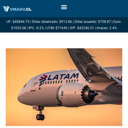
Ir
al
contenido
UF: $40844.79 | Dólar observado: $913.86 | Dólar acuerdo: $758.87 | Euro:
$1053.08 | IPC: -0.2% | UTM: $71649 | IVP: $42240.31 | Imacec: 2.4%