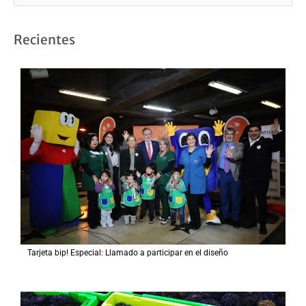
u
s
Recientes
c
a
r
p
o
r
:
Tarjeta bip! Especial: Llamado a participar en el diseño