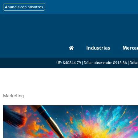
Ir
Anuncia con nosotros
al
contenido
Industrias
Merca
UF: $40844.79 | Dólar observado: $913.86 | Dólar
Marketing