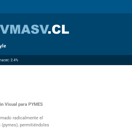
yle
Imacec: 2.4%
ión Visual para PYMES
formado radicalmente el
 (pymes), permitiéndoles