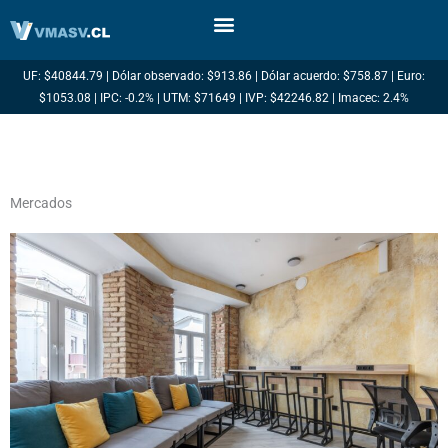
Ir
al
contenido
UF: $40844.79 | Dólar observado: $913.86 | Dólar acuerdo: $758.87 | Euro:
$1053.08 | IPC: -0.2% | UTM: $71649 | IVP: $42246.82 | Imacec: 2.4%
Mercados