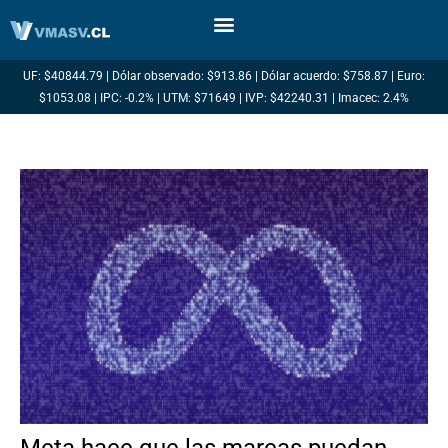
Ir
al
contenido
UF: $40844.79 | Dólar observado: $913.86 | Dólar acuerdo: $758.87 | Euro:
$1053.08 | IPC: -0.2% | UTM: $71649 | IVP: $42240.31 | Imacec: 2.4%
Meta hace que las marcas puedan