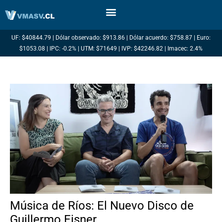
Ir
al
contenido
UF: $40844.79 | Dólar observado: $913.86 | Dólar acuerdo: $758.87 | Euro:
$1053.08 | IPC: -0.2% | UTM: $71649 | IVP: $42246.82 | Imacec: 2.4%
Música de Ríos: El Nuevo Disco de
Guillermo Eisner