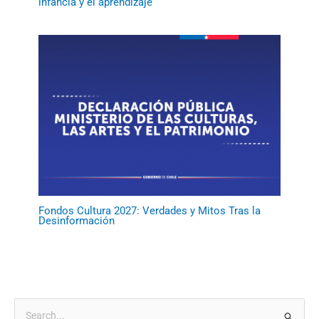
infancia y el aprendizaje
Fondos Cultura 2027: Verdades y Mitos Tras la
Desinformación
B