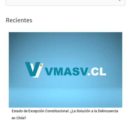
u
s
Recientes
c
a
r
p
o
r
:
Estado de Excepción Constitucional: ¿La Solución a la Delincuencia
en Chile?