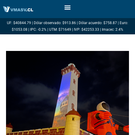
Ir
al
contenido
UF: $40844.79 | Dólar observado: $913.86 | Dólar acuerdo: $758.87 | Euro:
$1053.08 | IPC: -0.2% | UTM: $71649 | IVP: $42253.33 | Imacec: 2.4%