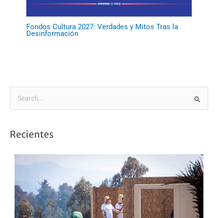
Fondos Cultura 2027: Verdades y Mitos Tras la
Desinformación
B
u
s
Recientes
c
a
r
p
o
r