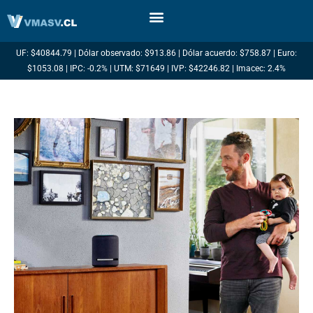
Ir
al
contenido
UF: $40844.79 | Dólar observado: $913.86 | Dólar acuerdo: $758.87 | Euro:
$1053.08 | IPC: -0.2% | UTM: $71649 | IVP: $42246.82 | Imacec: 2.4%