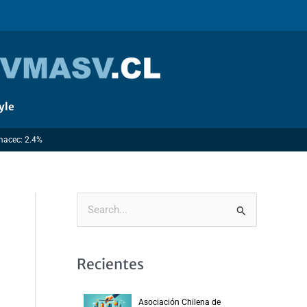
yle
Imacec: 2.4%
B
u
s
Recientes
c
a
Asociación Chilena de