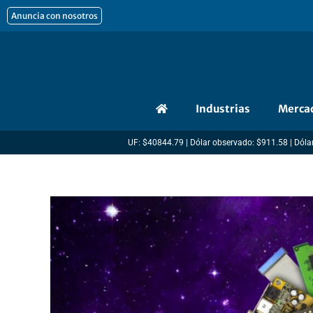
Ir
Anuncia con nosotros
al
contenido
Industrias
Merca
UF: $40844.79 | Dólar observado: $911.58 | Dólar