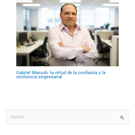
Gabriel Massuh: la virtud de la confianza y la
resiliencia empresarial
B
u
s