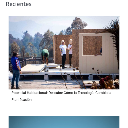
Recientes
c
a
r
p
o
r
:
Potencial Habitacional: Descubre Cómo la Tecnología Cambia la
Planificación