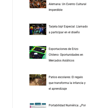
r
Alemana: Un Evento Cultural
p
Imperdible
o
r
Tarjeta bip! Especial: Llamado
:
a participar en el diseño
Exportaciones de Erizo
Chileno: Oportunidades en
Mercados Asiáticos
Patios escolares: El regalo
que transforma la infancia y
el aprendizaje
Portabilidad Numérica: ¿Por