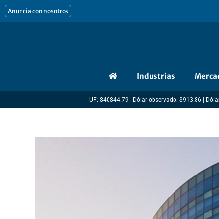
Ir
Anuncia con nosotros
al
contenido
Industrias
Merca
UF: $40844.79 | Dólar observado: $913.86 | Dólar