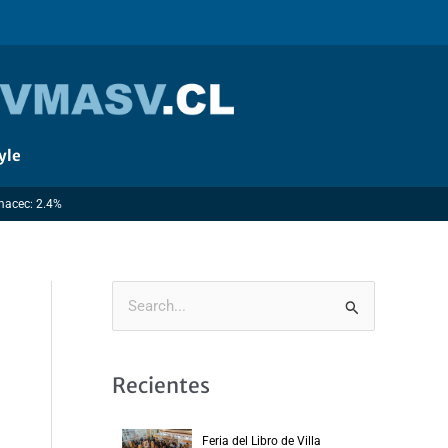
yle
Imacec: 2.4%
B
u
s
Recientes
c
a
Feria del Libro de Villa