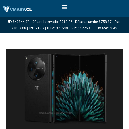
Ir
al
contenido
UF: $40844.79 | Dólar observado: $913.86 | Dólar acuerdo: $758.87 | Euro:
$1053.08 | IPC: -0.2% | UTM: $71649 | IVP: $42253.33 | Imacec: 2.4%