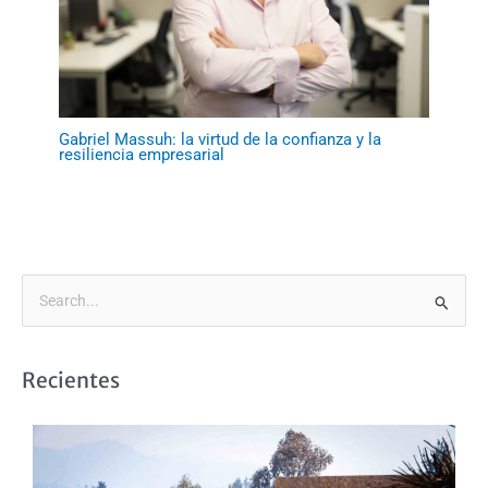
Gabriel Massuh: la virtud de la confianza y la
resiliencia empresarial
B
u
s
Recientes
c
a
r
p