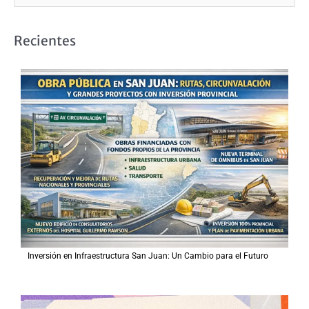
u
s
Recientes
c
a
r
p
o
r
:
Inversión en Infraestructura San Juan: Un Cambio para el Futuro