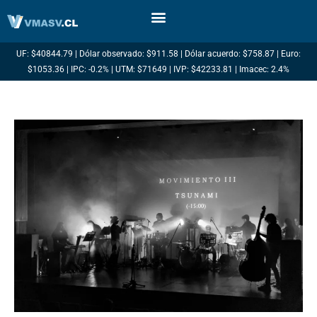
Ir
al
contenido
UF: $40844.79 | Dólar observado: $911.58 | Dólar acuerdo: $758.87 | Euro:
$1053.36 | IPC: -0.2% | UTM: $71649 | IVP: $42233.81 | Imacec: 2.4%