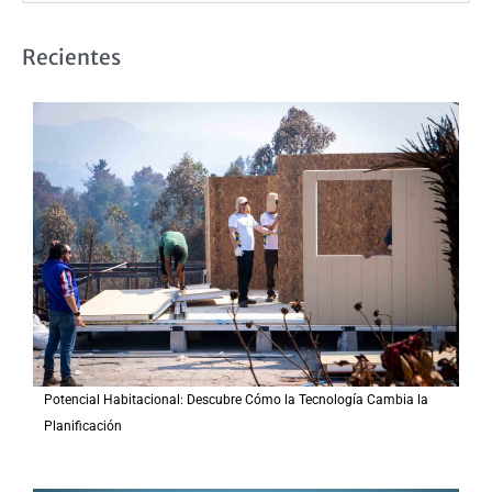
u
s
Recientes
c
a
r
p
o
r
:
Potencial Habitacional: Descubre Cómo la Tecnología Cambia la
Planificación