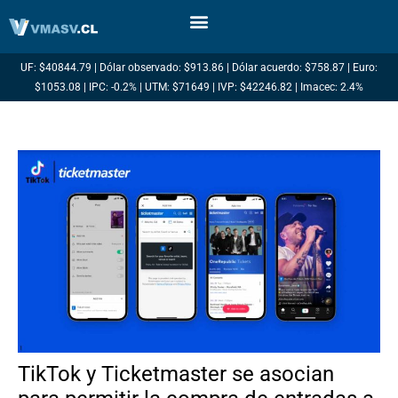
Ir
al
contenido
UF: $40844.79 | Dólar observado: $913.86 | Dólar acuerdo: $758.87 | Euro:
$1053.08 | IPC: -0.2% | UTM: $71649 | IVP: $42246.82 | Imacec: 2.4%
TikTok y Ticketmaster se asocian