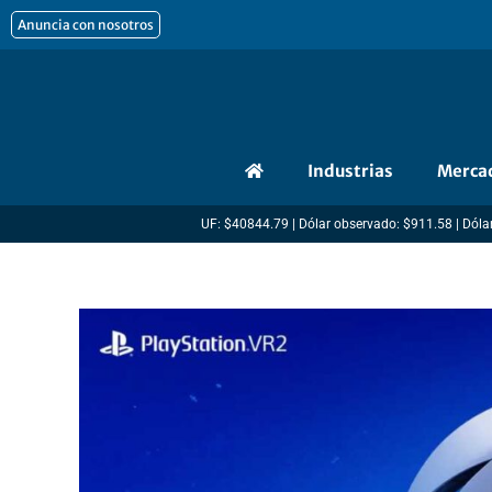
Ir
Anuncia con nosotros
al
contenido
Industrias
Merca
UF: $40844.79 | Dólar observado: $911.58 | Dólar