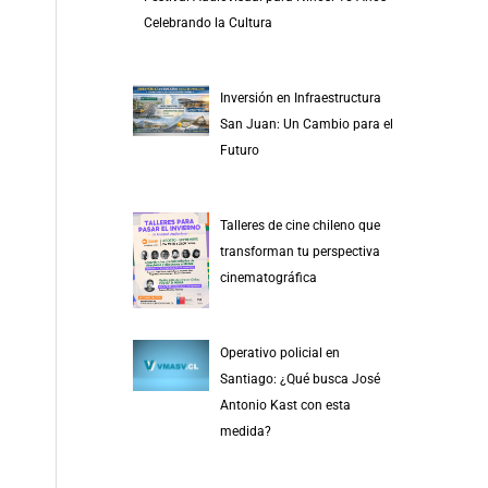
r
Celebrando la Cultura
p
o
Inversión en Infraestructura
r
San Juan: Un Cambio para el
:
Futuro
Talleres de cine chileno que
transforman tu perspectiva
cinematográfica
Operativo policial en
Santiago: ¿Qué busca José
Antonio Kast con esta
medida?