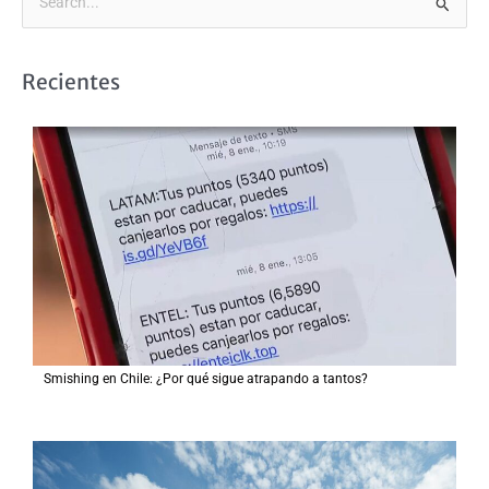
B
u
s
Recientes
c
a
r
p
o
r
:
Smishing en Chile: ¿Por qué sigue atrapando a tantos?