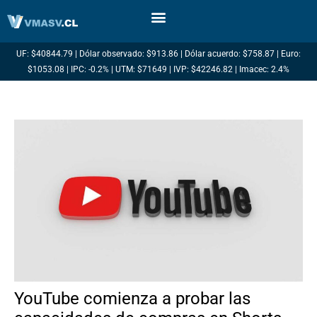
Ir
al
contenido
UF: $40844.79 | Dólar observado: $913.86 | Dólar acuerdo: $758.87 | Euro:
$1053.08 | IPC: -0.2% | UTM: $71649 | IVP: $42246.82 | Imacec: 2.4%
YouTube comienza a probar las