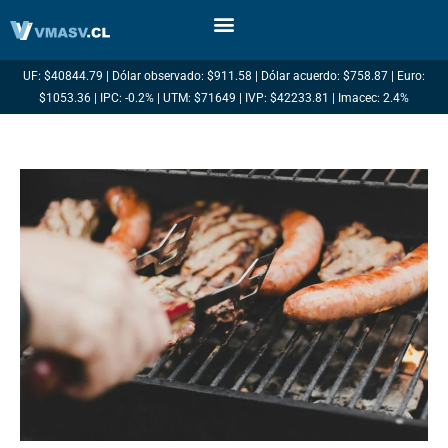
Ir
al
contenido
UF: $40844.79 | Dólar observado: $911.58 | Dólar acuerdo: $758.87 | Euro:
$1053.36 | IPC: -0.2% | UTM: $71649 | IVP: $42233.81 | Imacec: 2.4%