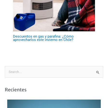
Descuentos en gas y parafina: ¿Cómo
aprovecharlos este invierno en Chile?
B
u
s
Recientes
c
a
r