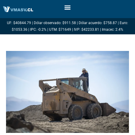
Ir
al
contenido
UF: $40844.79 | Dólar observado: $911.58 | Dólar acuerdo: $758.87 | Euro:
$1053.36 | IPC: -0.2% | UTM: $71649 | IVP: $42233.81 | Imacec: 2.4%