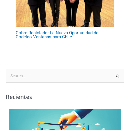
Cobre Reciclado: La Nueva Oportunidad de
Codelco Ventanas para Chile
B
u
s
Recientes
c
a
r
p