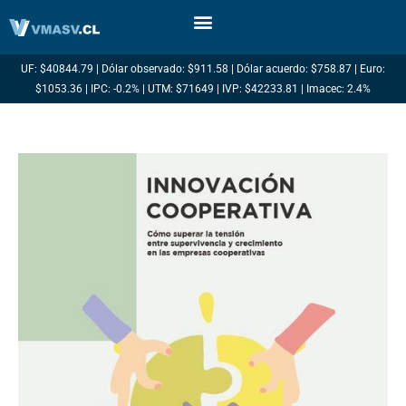
Ir
al
contenido
UF: $40844.79 | Dólar observado: $911.58 | Dólar acuerdo: $758.87 | Euro:
$1053.36 | IPC: -0.2% | UTM: $71649 | IVP: $42233.81 | Imacec: 2.4%