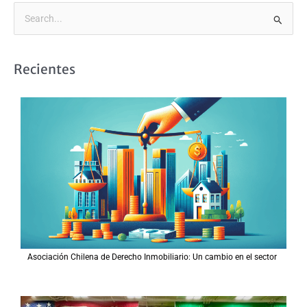
B
u
s
Recientes
c
a
r
p
o
r
:
Asociación Chilena de Derecho Inmobiliario: Un cambio en el sector