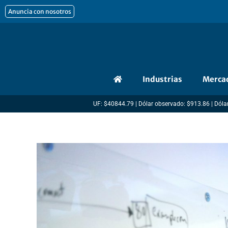
Ir
Anuncia con nosotros
al
contenido
Industrias
Merca
UF: $40844.79 | Dólar observado: $913.86 | Dólar