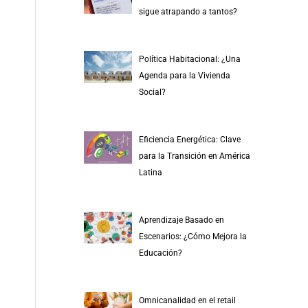
r
sigue atrapando a tantos?
p
o
Política Habitacional: ¿Una
r
Agenda para la Vivienda
:
Social?
Eficiencia Energética: Clave
para la Transición en América
Latina
Aprendizaje Basado en
Escenarios: ¿Cómo Mejora la
Educación?
Omnicanalidad en el retail