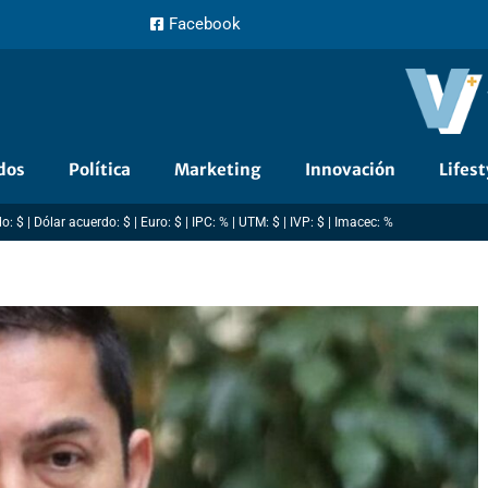
Facebook
dos
Política
Marketing
Innovación
Lifest
: $ | Dólar acuerdo: $ | Euro: $ | IPC: % | UTM: $ | IVP: $ | Imacec: %