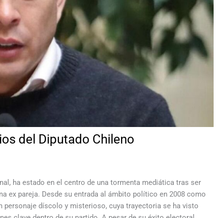
os del Diputado Chileno
al, ha estado en el centro de una tormenta mediática tras ser
na ex pareja. Desde su entrada al ámbito político en 2008 como
 personaje díscolo y misterioso, cuya trayectoria se ha visto
nes clave dentro de su partido. A pesar de su éxito electoral,