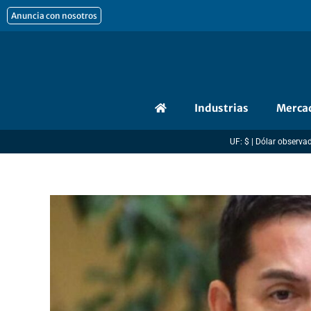
Ir
Anuncia con nosotros
al
contenido
Industrias
Merca
UF: $ | Dólar observado