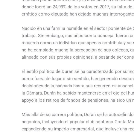
donde logró un 24,99% de los votos en 2017, su falta de
errático como diputado han dejado muchas interrogantes
Nacido en una familia humilde en el sector poniente de
trabajo. Sin embargo, sus años como concejal fueron cri
recuerda como un individuo que apenas contribuía y se 
no ha cambiado mucho la percepción de sus colegas, qu
alineado con sus propias opiniones, a pesar de ser con
El estilo político de Durán se ha caracterizado por su i
como fuera de lugar o sin sentido, han generado descont
decisiones de la bancada hasta sus recurrentes ausencias
la Cámara, Durán ha sabido mantenerse en el ojo del hu
apoyo a los retiros de fondos de pensiones, ha sido un 
Más allá de su carrera política, Durán se ha autodefin
negocios, incluyendo el popular club nocturno Costa Mun
expandiendo su imperio empresarial, que incluye una red