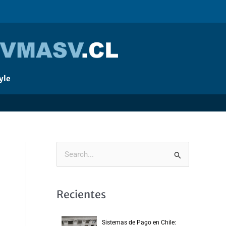
yle
B
u
s
Recientes
c
a
Sistemas de Pago en Chile: