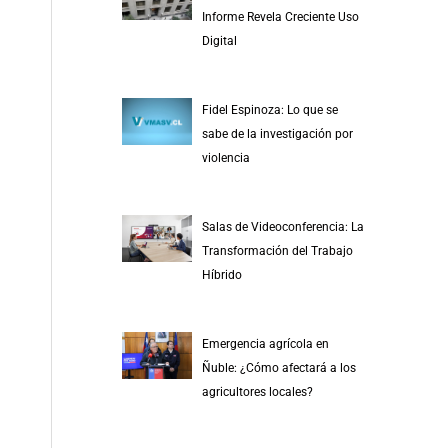
r
Informe Revela Creciente Uso
p
Digital
o
r
Fidel Espinoza: Lo que se
:
sabe de la investigación por
violencia
Salas de Videoconferencia: La
Transformación del Trabajo
Híbrido
Emergencia agrícola en
Ñuble: ¿Cómo afectará a los
agricultores locales?