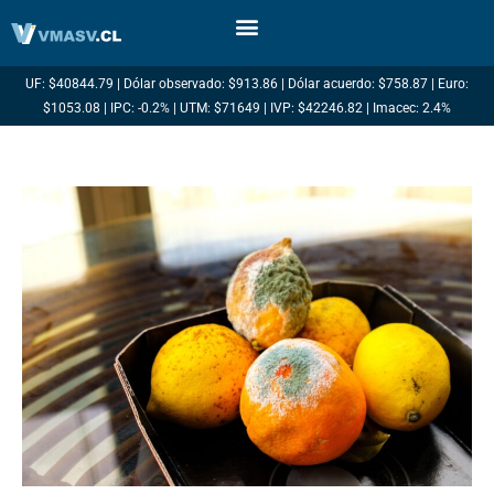
Ir
al
contenido
UF: $40844.79 | Dólar observado: $913.86 | Dólar acuerdo: $758.87 | Euro:
$1053.08 | IPC: -0.2% | UTM: $71649 | IVP: $42246.82 | Imacec: 2.4%