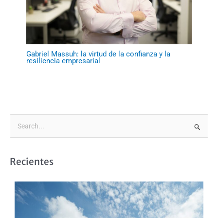
Gabriel Massuh: la virtud de la confianza y la
resiliencia empresarial
B
u
s
Recientes
c
a
r
p