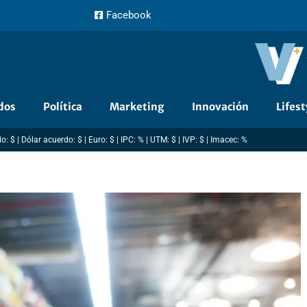
Facebook
dos
Política
Marketing
Innovación
Lifest
: $ | Dólar acuerdo: $ | Euro: $ | IPC: % | UTM: $ | IVP: $ | Imacec: %