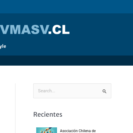
yle
B
u
s
Recientes
c
a
Asociación Chilena de