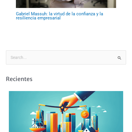
Gabriel Massuh: la virtud de la confianza y la
resiliencia empresarial
B
u
s
Recientes
c
a
r
p
o
r
: