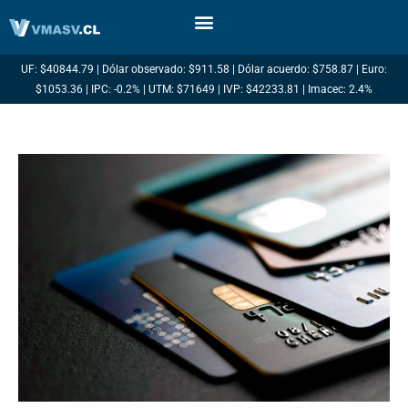
Ir
al
contenido
UF: $40844.79 | Dólar observado: $911.58 | Dólar acuerdo: $758.87 | Euro:
$1053.36 | IPC: -0.2% | UTM: $71649 | IVP: $42233.81 | Imacec: 2.4%