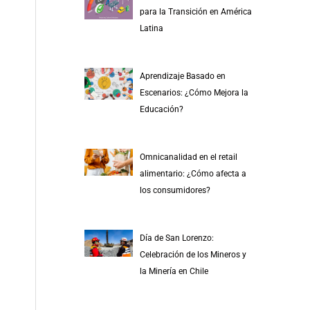
r
para la Transición en América
p
Latina
o
r
Aprendizaje Basado en
:
Escenarios: ¿Cómo Mejora la
Educación?
Omnicanalidad en el retail
alimentario: ¿Cómo afecta a
los consumidores?
Día de San Lorenzo:
Celebración de los Mineros y
la Minería en Chile