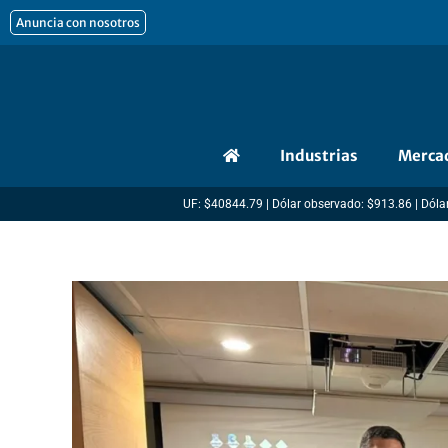
Ir
Anuncia con nosotros
al
contenido
Industrias
Merca
UF: $40844.79 | Dólar observado: $913.86 | Dólar