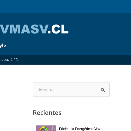
yle
Imacec: 2.4%
B
u
s
Recientes
c
a
Eficiencia Energética: Clave