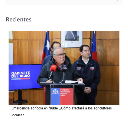
u
s
Recientes
c
a
r
p
o
r
:
Emergencia agrícola en Ñuble: ¿Cómo afectará a los agricultores
locales?