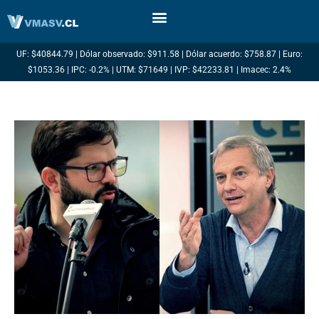
Ir
al
contenido
UF: $40844.79 | Dólar observado: $911.58 | Dólar acuerdo: $758.87 | Euro:
$1053.36 | IPC: -0.2% | UTM: $71649 | IVP: $42233.81 | Imacec: 2.4%