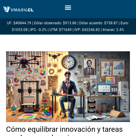
Ir
al
contenido
UF: $40844.79 | Dólar observado: $913.86 | Dólar acuerdo: $758.87 | Euro:
$1053.08 | IPC: -0.2% | UTM: $71649 | IVP: $42246.82 | Imacec: 2.4%
Cómo equilibrar innovación y tareas