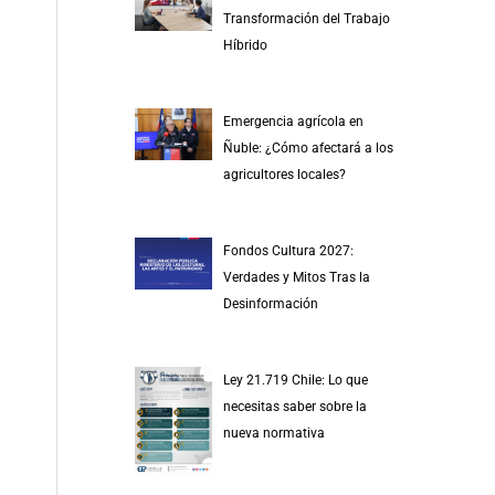
r
Transformación del Trabajo
p
Híbrido
o
r
Emergencia agrícola en
:
Ñuble: ¿Cómo afectará a los
agricultores locales?
Fondos Cultura 2027:
Verdades y Mitos Tras la
Desinformación
Ley 21.719 Chile: Lo que
necesitas saber sobre la
nueva normativa