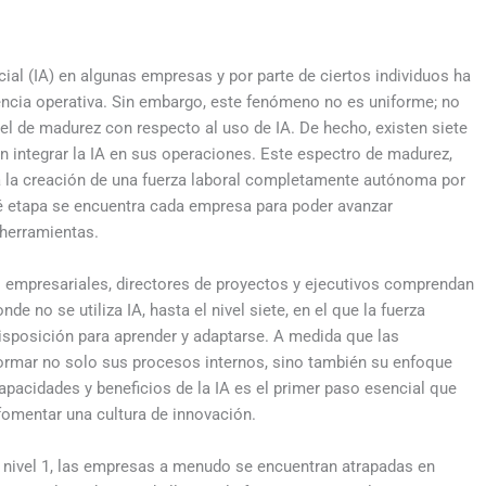
cial (IA) en algunas empresas y por parte de ciertos individuos ha
encia operativa. Sin embargo, este fenómeno no es uniforme; no
el de madurez con respecto al uso de IA. De hecho, existen siete
 integrar la IA en sus operaciones. Este espectro de madurez,
ta la creación de una fuerza laboral completamente autónoma por
ué etapa se encuentra cada empresa para poder avanzar
 herramientas.
res empresariales, directores de proyectos y ejecutivos comprendan
nde no se utiliza IA, hasta el nivel siete, en el que la fuerza
isposición para aprender y adaptarse. A medida que las
formar no solo sus procesos internos, sino también su enfoque
apacidades y beneficios de la IA es el primer paso esencial que
fomentar una cultura de innovación.
l nivel 1, las empresas a menudo se encuentran atrapadas en