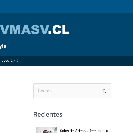
yle
Imacec: 2.4%
B
u
s
Recientes
c
a
Salas de Videoconferencia: La