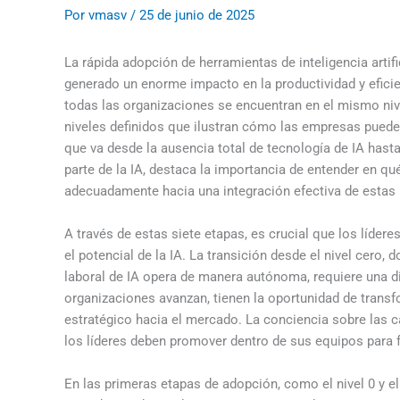
Por
vmasv
/
25 de junio de 2025
La rápida adopción de herramientas de inteligencia artifi
generado un enorme impacto en la productividad y efici
todas las organizaciones se encuentran en el mismo niv
niveles definidos que ilustran cómo las empresas pueden
que va desde la ausencia total de tecnología de IA has
parte de la IA, destaca la importancia de entender en q
adecuadamente hacia una integración efectiva de estas
A través de estas siete etapas, es crucial que los líde
el potencial de la IA. La transición desde el nivel cero, do
laboral de IA opera de manera autónoma, requiere una d
organizaciones avanzan, tienen la oportunidad de trans
estratégico hacia el mercado. La conciencia sobre las c
los líderes deben promover dentro de sus equipos para 
En las primeras etapas de adopción, como el nivel 0 y e