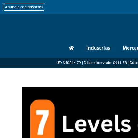
Ir
Anuncia con nosotros
al
contenido
Industrias
Merca
UF: $40844.79 | Dólar observado: $911.58 | Dólar