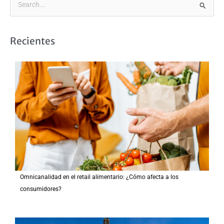
B
u
s
Recientes
c
a
r
p
o
r
:
Omnicanalidad en el retail alimentario: ¿Cómo afecta a los
consumidores?