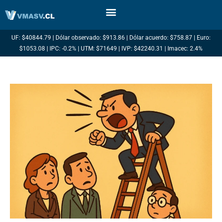
Ir
al
contenido
UF: $40844.79 | Dólar observado: $913.86 | Dólar acuerdo: $758.87 | Euro:
$1053.08 | IPC: -0.2% | UTM: $71649 | IVP: $42240.31 | Imacec: 2.4%