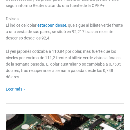
según informó Reuters citando una fuente de la OPEP+.
Divisas
El índice del dólar
estadounidense
, que sigue al billete verde frente
a una cesta de sus pares, se situó en 92,217 tras un reciente
descenso desde los 92,4.
El yen japonés cotizaba a 110,84 por dólar, más fuerte que los
niveles por encima de 111,2 frente al billete verde vistos a finales
de la semana pasada. El dólar australiano se cambiaba a 0,7535
dólares, tras recuperarse la semana pasada desde los 0,748
dólares.
Leer más »
El
arriesgado
mercado