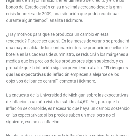
régimen de mayor inflación: el rendimiento del crédito y el de los
bonos del Estado están en su nivel más cercano desde la gran
crisis financiera de 2009, una situación que podría continuar
durante algún tiempo”, analiza Hickmore.
¿Hay motivos para que se produzca un cambio en esta
tendencia? Parece ser que sí. En los meses de verano se producirá
una mayor salida de los confinamientos, se producirán cuellos de
botella en las cadenas de suministro, se reducirán los márgenes a
medida que los precios de los productores sigan subiendo, y es
probable que la inflación siga sorprendiendo al alza. “
El riesgo es
que las expectativas de inflación
empiecen a alejarse de los
objetivos del banco central”, comenta Hickmore.
La encuesta de la Universidad de Michigan sobre las expectativas
de inflación a un año vista ha subido al 4,6%. Así, para que la
inflación se consolide, es necesario que haya un cambio sostenido
en las expectativas; si los precios suben un mes, pero no el
siguiente, eso no es inflación.
No obstante, si se espera que la inflación siga subiendo, entonces