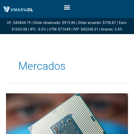
Ir
al
contenido
UF: $40844.79 | Dólar observado: $913.86 | Dólar acuerdo: $758.87 | Euro:
$1053.08 | IPC: -0.2% | UTM: $71649 | IVP: $42240.31 | Imacec: 2.4%
Mercados
Acciones:
Las
empresas
tecnológicas
que
hay