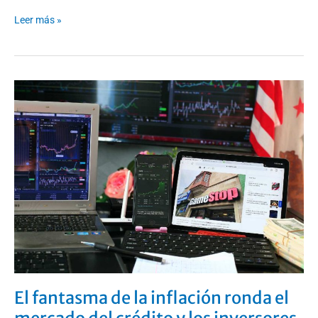
Leer más »
El
fantasma
de
la
inflación
ronda
el
mercado
del
crédito
y
los
inversores
no
El fantasma de la inflación ronda el
reaccionan