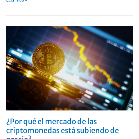
¿Por
qué
el
mercado
de
las
criptomonedas
está
subiendo
de
precio?
¿Por qué el mercado de las
criptomonedas está subiendo de