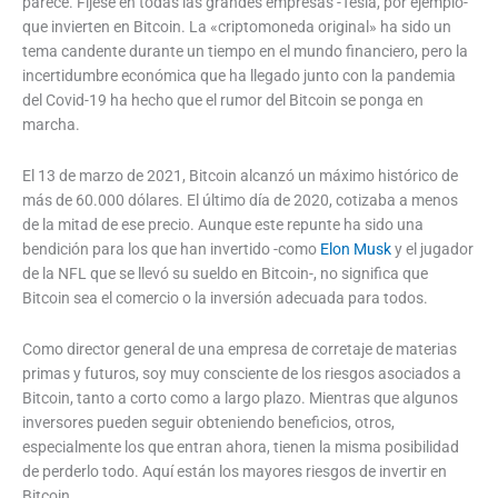
parece. Fíjese en todas las grandes empresas -Tesla, por ejemplo-
que invierten en Bitcoin. La «criptomoneda original» ha sido un
tema candente durante un tiempo en el mundo financiero, pero la
incertidumbre económica que ha llegado junto con la pandemia
del Covid-19 ha hecho que el rumor del Bitcoin se ponga en
marcha.
El 13 de marzo de 2021, Bitcoin alcanzó un máximo histórico de
más de 60.000 dólares. El último día de 2020, cotizaba a menos
de la mitad de ese precio. Aunque este repunte ha sido una
bendición para los que han invertido -como
Elon Musk
y el jugador
de la NFL que se llevó su sueldo en Bitcoin-, no significa que
Bitcoin sea el comercio o la inversión adecuada para todos.
Como director general de una empresa de corretaje de materias
primas y futuros, soy muy consciente de los riesgos asociados a
Bitcoin, tanto a corto como a largo plazo. Mientras que algunos
inversores pueden seguir obteniendo beneficios, otros,
especialmente los que entran ahora, tienen la misma posibilidad
de perderlo todo. Aquí están los mayores riesgos de invertir en
Bitcoin.