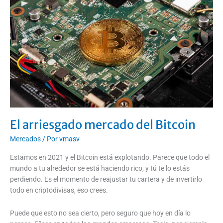
del
Bitcoin
El arriesgado mercado del Bitcoin
Mercados
/ Por
vmasv
Estamos en 2021 y el Bitcoin está explotando. Parece que todo el
mundo a tu alrededor se está haciendo rico, y tú te lo estás
perdiendo. Es el momento de reajustar tu cartera y de invertirlo
todo en criptodivisas, eso crees.
Puede que esto no sea cierto, pero seguro que hoy en día lo