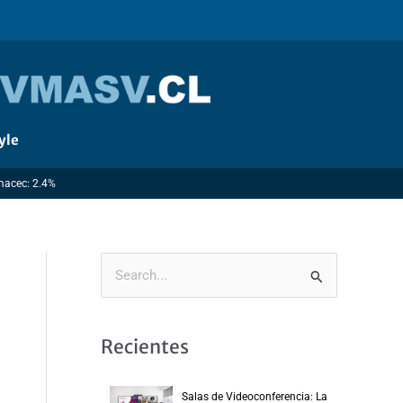
yle
Imacec: 2.4%
B
u
s
Recientes
c
a
Salas de Videoconferencia: La