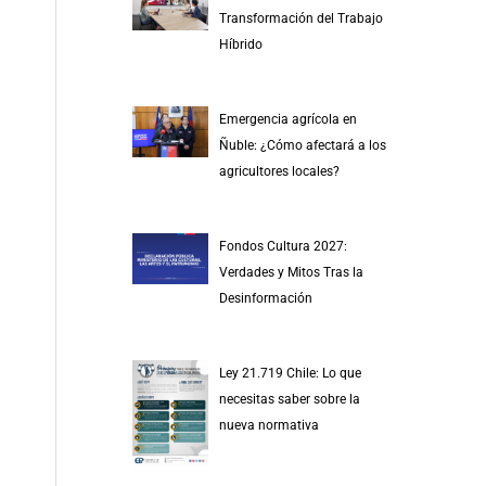
r
Transformación del Trabajo
p
Híbrido
o
r
Emergencia agrícola en
:
Ñuble: ¿Cómo afectará a los
agricultores locales?
Fondos Cultura 2027:
Verdades y Mitos Tras la
Desinformación
Ley 21.719 Chile: Lo que
necesitas saber sobre la
nueva normativa