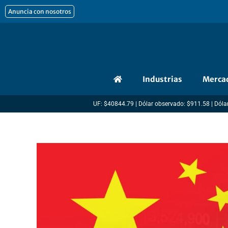
Ir
Anuncia con nosotros
al
contenido
Industrias
Merca
UF: $40844.79 | Dólar observado: $911.58 | Dólar