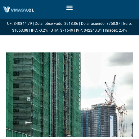
Ir
al
contenido
UF: $40844.79 | Dólar observado: $913.86 | Dólar acuerdo: $758.87 | Euro:
$1053.08 | IPC: -0.2% | UTM: $71649 | IVP: $42240.31 | Imacec: 2.4%