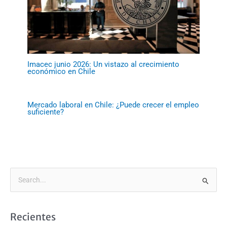
Imacec junio 2026: Un vistazo al crecimiento
económico en Chile
Mercado laboral en Chile: ¿Puede crecer el empleo
suficiente?
B
u
s
Recientes
c