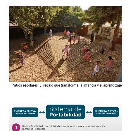
a
r
p
o
r
:
Patios escolares: El regalo que transforma la infancia y el aprendizaje