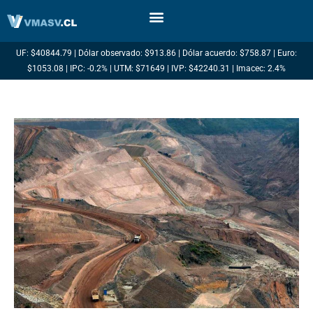
Ir
al
contenido
UF: $40844.79 | Dólar observado: $913.86 | Dólar acuerdo: $758.87 | Euro:
$1053.08 | IPC: -0.2% | UTM: $71649 | IVP: $42240.31 | Imacec: 2.4%