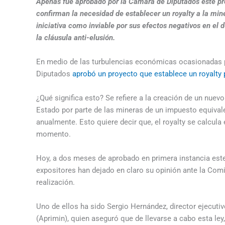
Apenas fue aprobado por la Cámara de Diputados este pr
confirman la necesidad de establecer un royalty a la min
iniciativa como inviable por sus efectos negativos en el de
la cláusula anti-elusión.
En medio de las turbulencias económicas ocasionadas p
Diputados
aprobó un proyecto que establece un royalty 
¿Qué significa esto? Se refiere a la creación de un nuev
Estado por parte de las mineras de un impuesto equivale
anualmente. Esto quiere decir que, el royalty se calcula e
momento.
Hoy, a dos meses de aprobado en primera instancia este p
expositores han dejado en claro su opinión ante la Comi
realización.
Uno de ellos ha sido Sergio Hernández, director ejecuti
(Aprimin), quien aseguró que de llevarse a cabo esta ley