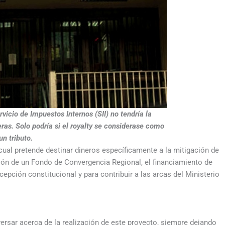
vicio de Impuestos Internos (SII) no tendría la
eras. Solo podría si el royalty se considerase como
un tributo.
 cual pretende destinar dineros específicamente a la mitigación de
ión de un Fondo de Convergencia Regional, el financiamiento de
cepción constitucional y para contribuir a las arcas del Ministerio
rsar acerca de la realización de este proyecto, siempre dejando