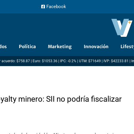
Facebook
dos
Política
Marketing
Innovación
Lifest
 acuerdo: $758.87 | Euro: $1053.36 | IPC: -0.2% | UTM: $71649 | IVP: $42233.81 | 
yalty minero: SII no podría fiscalizar