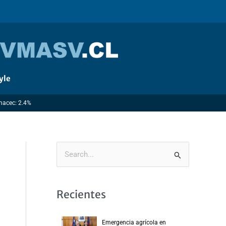
yle
Imacec: 2.4%
B
u
s
Recientes
c
a
Emergencia agrícola en