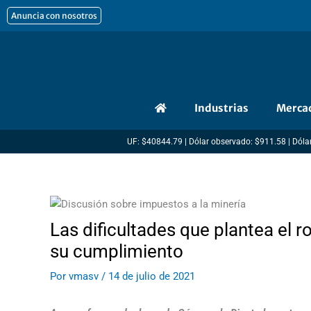
Ir
Anuncia con nosotros
al
contenido
Industrias
Merca
UF: $40844.79 | Dólar observado: $911.58 | Dólar
Las dificultades que plantea el ro
su cumplimiento
Por
vmasv
/
14 de julio de 2021