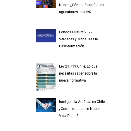
r
Ñuble: ¿Cómo afectará a los
p
agricultores locales?
o
r
Fondos Cultura 2027:
:
Verdades y Mitos Tras la
Desinformación
Ley 21.719 Chile: Lo que
necesitas saber sobre la
nueva normativa
Inteligencia Artificial en Chile:
¿Cómo Impacta en Nuestra
Vida Diaria?