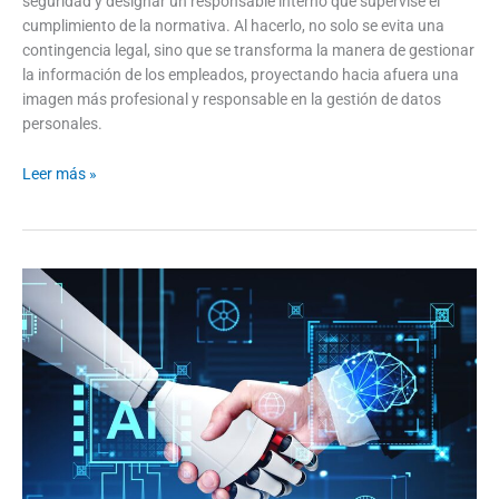
seguridad y designar un responsable interno que supervise el
cumplimiento de la normativa. Al hacerlo, no solo se evita una
contingencia legal, sino que se transforma la manera de gestionar
la información de los empleados, proyectando hacia afuera una
imagen más profesional y responsable en la gestión de datos
personales.
Leer más »
Inteligencia
Artificial
en
Chile:
¿Cómo
Impacta
en
Nuestra
Vida