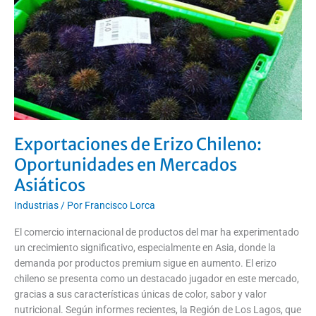
Mercados
Asiáticos
Exportaciones de Erizo Chileno:
Oportunidades en Mercados
Asiáticos
Industrias
/ Por
Francisco Lorca
El comercio internacional de productos del mar ha experimentado
un crecimiento significativo, especialmente en Asia, donde la
demanda por productos premium sigue en aumento. El erizo
chileno se presenta como un destacado jugador en este mercado,
gracias a sus características únicas de color, sabor y valor
nutricional. Según informes recientes, la Región de Los Lagos, que