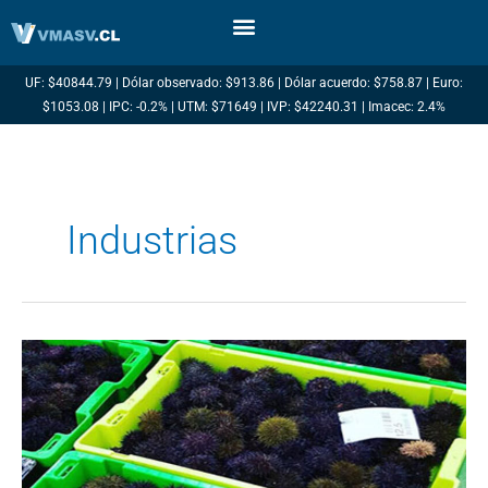
Ir
al
contenido
UF: $40844.79 | Dólar observado: $913.86 | Dólar acuerdo: $758.87 | Euro:
$1053.08 | IPC: -0.2% | UTM: $71649 | IVP: $42240.31 | Imacec: 2.4%
Industrias
Exportaciones
de
Erizo
Chileno:
Oportunidades
en