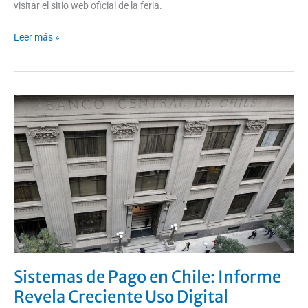
visitar el sitio web oficial de la feria.
Leer más »
Sistemas
de
Pago
en
Chile:
Informe
Revela
Creciente
Uso
Digital
Sistemas de Pago en Chile: Informe
Revela Creciente Uso Digital