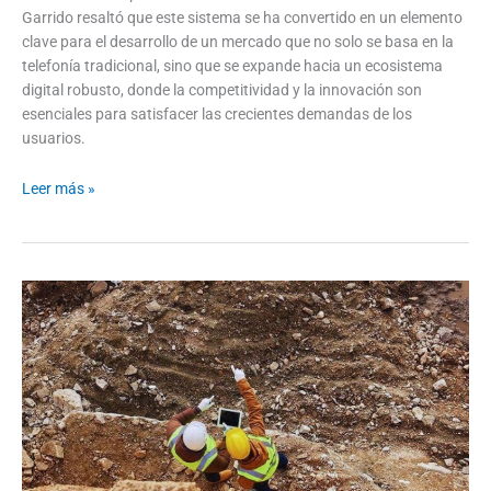
Garrido resaltó que este sistema se ha convertido en un elemento
clave para el desarrollo de un mercado que no solo se basa en la
telefonía tradicional, sino que se expande hacia un ecosistema
digital robusto, donde la competitividad y la innovación son
esenciales para satisfacer las crecientes demandas de los
usuarios.
Leer más »
FEXMIN
2026:
Lo
que
debes
saber
sobre
la
Feria