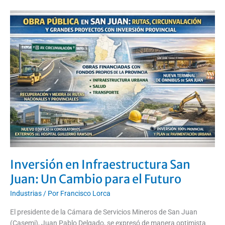
Inversión
en
Infraestructura
San
Juan:
Un
Cambio
para
el
Futuro
Inversión en Infraestructura San
Juan: Un Cambio para el Futuro
Industrias
/ Por
Francisco Lorca
El presidente de la Cámara de Servicios Mineros de San Juan
(Casemi), Juan Pablo Delgado, se expresó de manera optimista