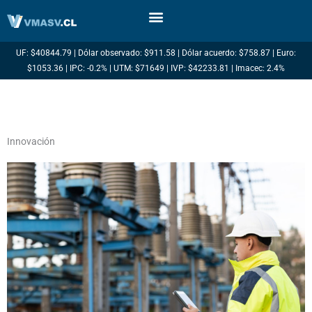
Ir
al
contenido
UF: $40844.79 | Dólar observado: $911.58 | Dólar acuerdo: $758.87 | Euro:
$1053.36 | IPC: -0.2% | UTM: $71649 | IVP: $42233.81 | Imacec: 2.4%
Innovación