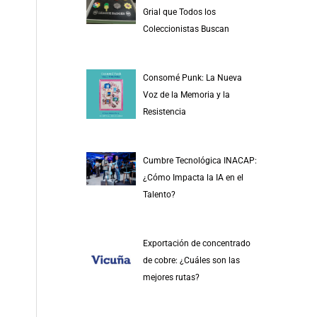
r
Grial que Todos los
p
Coleccionistas Buscan
o
r
Consomé Punk: La Nueva
:
Voz de la Memoria y la
Resistencia
Cumbre Tecnológica INACAP:
¿Cómo Impacta la IA en el
Talento?
Exportación de concentrado
de cobre: ¿Cuáles son las
mejores rutas?