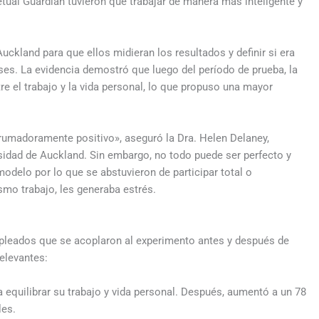
tual Guardian tuvieron que trabajar de manera más inteligente y
ckland para que ellos midieran los resultados y definir si era
es. La evidencia demostró que luego del período de prueba, la
re el trabajo y la vida personal, lo que propuso una mayor
brumadoramente positivo», aseguró la Dra. Helen Delaney,
rsidad de Auckland. Sin embargo, no todo puede ser perfecto y
odelo por lo que se abstuvieron de participar total o
smo trabajo, les generaba estrés.
mpleados que se acoplaron al experimento antes y después de
elevantes:
 equilibrar su trabajo y vida personal. Después, aumentó a un 78
les.