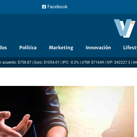
Facebook
dos
Política
Marketing
Innovación
Lifest
r acuerdo: $758.87 | Euro: $1054.01 | IPC: -0.2% | UTM: $71649 | IVP: $42227.3 | I