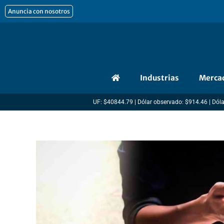
Ir
Anuncia con nosotros
al
contenido
Industrias
Merca
UF: $40844.79 | Dólar observado: $914.46 | Dóla